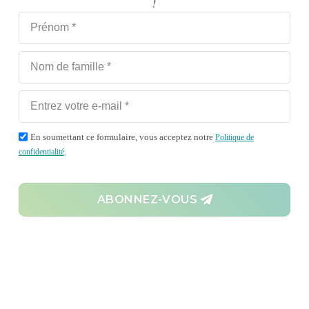
!
à l’atelier sous forme de
résumé.
jonasraeber.com
Aline Rousselot
Tu diriges encore ou tu es
déjà?
En soumettant ce formulaire, vous acceptez notre
Politique de
.
confidentialité
Aline ose jeter un coup d’œil
en coulisses. Les questions
centrales de la vie sont au
centre de l’attention – qui es-
ABONNEZ-VOUS
tu, qu’est-ce qui t’anime, te
pousse, te tire et te motive?
Est-ce que ce que tu es
correspond à la manière dont
tu diriges et travailles? Qu’est-
ce que le rôle de dirigeant fait
de toi et qu’est-ce que tu fais
de la direction?