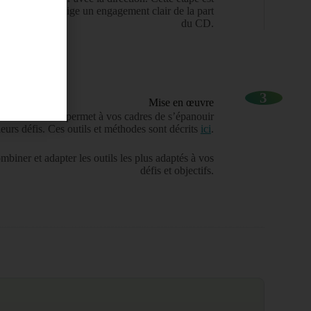
tion efficace exige un engagement clair de la part
du CD.
3
Mise en œuvre
et de méthodes permet à vos cadres de s’épanouir
leurs défis. Ces outils et méthodes sont décrits
ici
.
mbiner et adapter les outils les plus adaptés à vos
défis et objectifs.