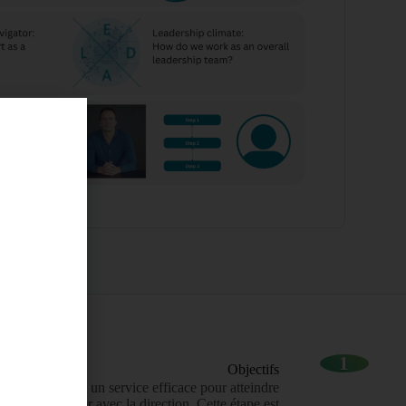
1
Objectifs
it du leadership un service efficace pour atteindre
ement un atelier avec la direction. Cette étape est