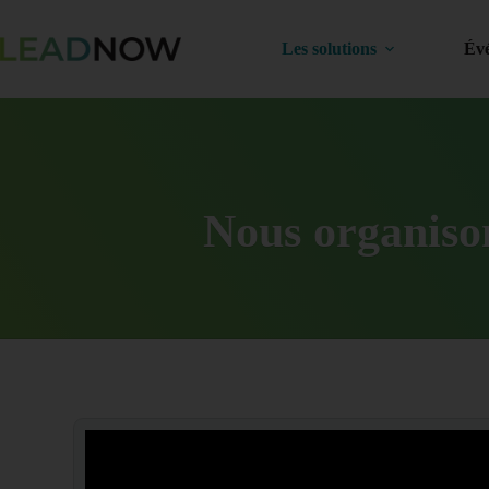
Les solutions
Év
Nous organison