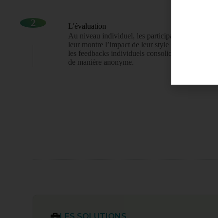
2
L'évaluation
Au niveau individuel, les participants reçoivent 
leur montre l’impact de leur style de leadership i
les feedbacks individuels consolidés fournissent 
de manière anonyme.
LES SOLUTIONS