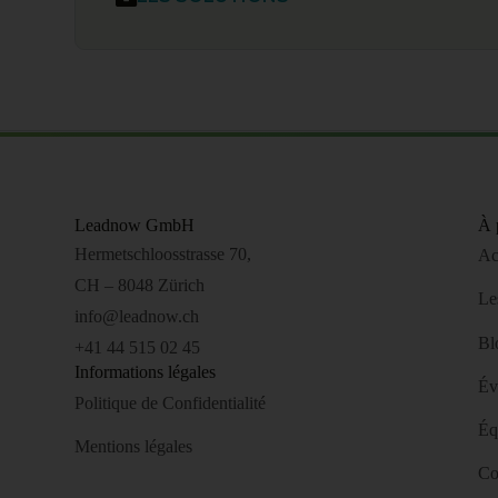
Leadnow GmbH
À 
Hermetschloosstrasse 70,
Ac
CH – 8048 Zürich
Le
info@leadnow.ch
Bl
+41 44 515 02 45
Informations légales
Év
Politique de Confidentialité
Éq
Mentions légales
Co