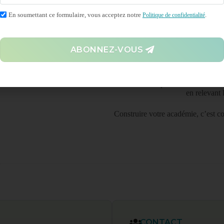
décisive pour le succès: une direc
En soumettant ce formulaire, vous acceptez notre
.
Politique de confidentialité
leur Leadnow Navigator (lien), qui
ndividuel. Au niveau de l’entreprise,
ABONNEZ-VOUS
un retour d’information pertinent –
Un ensemble performant d’outils 
en relevant 
Construire votre académie, c’est co
CONTACT